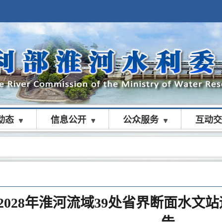
动态
信息公开
公众服务
互动交
6-2028年淮河流域39处省界断面水