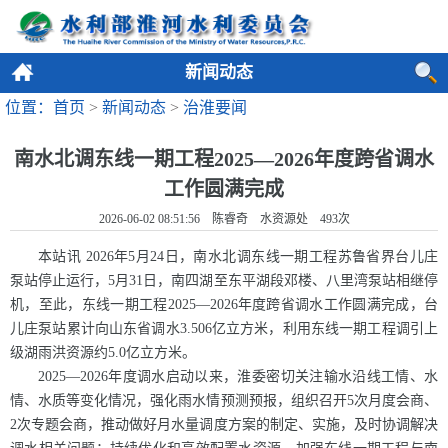
新闻动态
位置：首页
>
新闻动态
>
治淮要闻
南水北调东线一期工程2025—2026年度跨省调水
工作圆满完成
2026-06-02 08:51:56 陈睿奇 水资源处
493
次
本站讯 2026年5月24日，南水北调东线一期工程苏鲁省界台儿庄
泵站停止运行，5月31日，南四湖至东平湖段邓楼、八里湾泵站相继停
机，至此，东线一期工程2025—2026年度跨省调水工作圆满完成，台
儿庄泵站累计向山东省调水3.506亿立方米，利用东线一期工程调引上
级湖雨洪资源约5.0亿立方米。
2025—2026年度调水启动以来，淮委密切关注输水沿线工情、水
情、水质等变化情况，强化雨水情预测预报，组织召开5次月度会商、
2次专题会商，推动做好月水量调度方案的制定、实施，及时协调解决