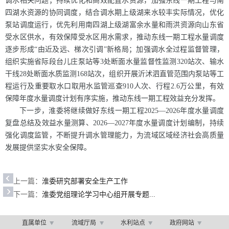
调水相关问题；持续优化和高效配置水资源，加强东线一期工程与南
四湖水资源的协同调度，结合调水期上级湖来水较丰实际情况，优化
泵站调度运行，优先利用南四湖上级湖富余水量和雨洪资源向山东省
受水区供水，有效保障受水区用水需求，推动东线一期工程水量调度
逐步形成“由近及远、梯次引调”新格局；加强调水全过程监督管理，
组织实施省际段台儿庄泵站等3处断面水量监督性监测320站次、输水
干线28处断面水质监测168站次，组织开展沂沭泗直管范围内泵站等工
程运行及重要取水口取用水监管巡查910人次、行程2.6万公里，有效
保障年度水量调度计划有序实施，推动东线一期工程效益充分发挥。
下一步，淮委将继续做好东线一期工程2025—2026年度水量调度
复盘总结及效益水量测算、2026—2027年度水量调度计划编制，持续
强化调度监管，不断提升调水管理能力，为流域区域经济社会高质量
发展提供坚实水安全保障。
上一篇：
淮委研究部署安全生产工作
下一篇：
淮委党组理论学习中心组开展专题...
直属单位
流域厅局
水利站点
政府网站