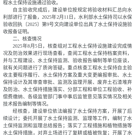
程水土保持设施通过验收。
自主验收完成后，建设单位按规定将验收材料汇总向水
利部进行了报备，
2025
年
2
月
11
日，水利部水土保持司以水保
验收回执〔
2025
〕第
9
号文向建设单位出具了水土保持设施验
收报备证明。
二、核查情况
2025
年
8
月
5
日，核查组对工程水土保持设施建设完成情
况及防治效果进行现场查看，查阅工程水土保持档案资料，
并与工程建设、水土保持监测、验收报告编制等单位座谈，
就有关问题进行了质询答疑。重点核查工程水土保持自主验
收主要程序履行、水土保持方案及重大变更编报审批、水土
保持设计及其审查审批、监测及监理开展、废弃土石渣堆弃
及防治、水土保持措施落实、分部工程和单位工程验收、补
偿费缴纳、各级监管部门事中事后监管意见落实情况及相关
技术报告编制等情况。
经核查，建设单位依法编报了水土保持方案，开展了后
续设计；委托开展了水土保持监测、监理等工作，编制了水
土保持监测和监理总结报告；落实了工程措施和植物措施等
水土保持措施，对弃土场进行了复耕或植被恢复；开展了水