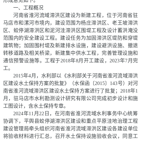
形成意见如下。
一、工程概况
河南省淮河流域滞洪区建设为新建工程，位于河南省驻
马店市和漯河市境内，建设范围为杨庄滞洪区、老王坡滞洪
区、蛟停湖滞洪区和泥河洼滞洪区围堤工程及设计蓄洪淹没
范围内的安全建设工程。建设任务为加固滞洪区堤防和穿堤
建筑物；加固围村堤及新建排水设施，建设避洪设施、撤退
转移道路及相关桥梁，新建集中供水工程，完善管理设施和
通信预警设施等。工程于
2018
年
8
月开工建设，
2023
年
7
月完
工。
2015
年
4
月，水利部以《水利部关于河南省淮河流域滞洪
区建设水土保持方案的批复》
（
水保函〔
2015
〕
143
号）
对河
南省淮河流域滞洪区建设
水土保持方案进行了批复
；
2018
年
1
月，驻马店市水利勘测设计研究有限公司完成初步设计和施
工图设计，含水土保持专章。
2024
年
11
月
22
日，在河南省淮河流域水利事务中心统筹
协调下，平舆县蛟停湖滞洪区建设和重点平原洼地治理工程
建设管理局牵头组织河南省淮河流域滞洪区建设各建设单位
将验收材料进行汇总，召开水土保持设施验收会议，同意工