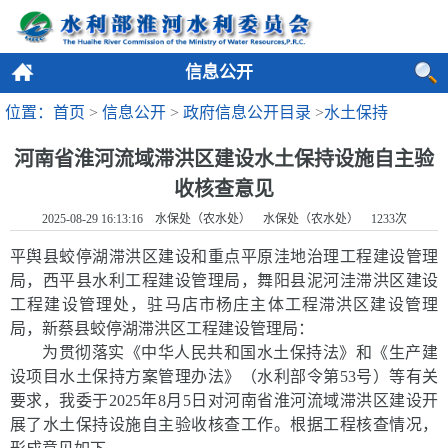
信息公开
位置：首页
>
信息公开
>
政府信息公开目录
>
水土保持
河南省淮河流域滞洪区建设水土保持设施自主验
收核查意见
2025-08-29 16:13:16 水保处（农水处） 水保处（农水处）
1233
次
平舆县蛟停湖滞洪区建设和重点平原洼地治理工程建设管理
局，西平县水利工程建设管理局，舞阳县泥河洼滞洪区建设
工程建设管理处，驻马店市杨庄主体工程滞洪区建设管理
局，新蔡县蛟停湖滞洪区工程建设管理局：
为贯彻落实《中华人民共和国水土保持法》和《生产建
设项目水土保持方案管理办法》（水利部令第
53
号）等有关
要求，我委于
2025
年
8
月
5
日对河南省淮河流域滞洪区建设开
展了
水土保持设施自主验收核查
工作。根据工程核查情况，