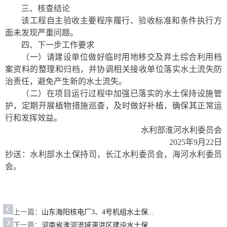
三、核查结论
该工程自主验收主要程序履行、验收标准和条件执行方
面未发现严重问题。
四、下一步工作要求
（一）
请建设单位做好临时用地移交及弃土综合利用档
案资料的整理和归档，并协调相关接收单位落实水土流失防
治责任，避免产生新的水土流失。
（二）在项目运行过程中加强已落实的水土保持设施管
护，定期开展植物措施巡查，及时做好补植，确保其正常运
行和发挥效益。
水利部淮河水利委员会
2025
年
9
月
22
日
抄送：水利部水土保持司，
长江水利委员会
，
海河水利委员
会
。
上一篇：
山东海阳核电厂3、4号机组水土保...
下一篇：
河南省淮河流域滞洪区建设水土保...