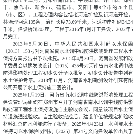
渠自陶岔至漳河，分布在南阳市、平顶山市、许昌市、郑州
市、焦作市、新乡市、鹤壁市、安阳市等
8
个市的
26
个县
（市、区），工程治理内容包括老河道扩挖及新河道开挖，
共治理河道
105
条，治理长度
73.69
千米
；河道护岸衬砌
34.34
千米
，建设桥涵
203
座。工程于
2016
年
1
月开工建设，
2022
年
5
月完工。
2013
年
5
月
30
日，中华人民共和国水利部以水保函
〔
2013
〕
153
号对河南省南水北调中线防洪影响处理工程水土
保持方案报告书予以批复。
2015
年
4
月
30
日，河南省发展和改
革委员会
以
豫发改设计〔
2015
〕
435
号对河南省南水北调中线
防洪影响处理工程初步设计予以批复
，
初步设计报告中列有
水土保护专章
。
2018
年
11
月，河南省水利勘测设计研究有限
公司开展了水土保持施工图设计。
2025
年
1
月
19
日，
河南省南水北调中线防洪影响处理工程
建设管理局
组织
在郑州市召开了河南省南水北调中线防洪影
响处理工程水土保持设施自主验收会议
，同意该项目水土保
持设施通过验收。
自主验收完成后，建设单位按规定将验收
材料汇总向水利部进行了报备，
2025
年
4
月
23
日，水利部水土
保持司以水保验收回执〔
2025
〕第
24
号文向建设单位出具了