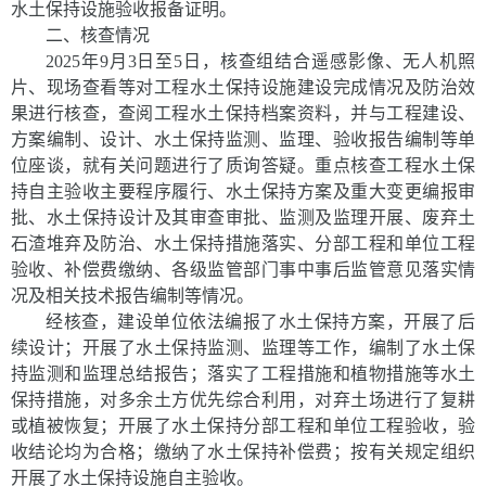
水土保持设施验收报备证明。
二、核查情况
2025
年
9
月
3
日至
5
日，核查组结合遥感影像、无人机照
片、现场查看等对工程水土保持设施建设完成情况及防治效
果进行核查，
查阅工程水土保持档案资料，并与工程建设、
方案编制、设计、
水土保持监测、
监理、
验收报告编制等单
位座谈，就有关问题进行了质询答疑。重点核查工程水土保
持自主验收主要程序履行、水土保持方案及重大变更编报审
批、水土保持设计及其审查审批、监测及监理开展、废弃土
石渣堆弃及防治、水土保持措施落实、分部工程和单位工程
验收、补偿费缴纳、各级监管部门事中事后监管意见落实情
况及相关技术报告编制等情况。
经核查，建设单位依法编报了水土保持方案，开展了后
续设计；开展了水土保持监测、监理等工作，编制了水土保
持监测和监理总结报告；落实了工程措施和植物措施等水土
保持措施，
对多余土方优先综合利用，
对弃土场进行了复耕
或植被恢复；开展了水土保持分部工程和单位工程验收，验
收结论均为合格；缴纳了水土保持补偿费；按有关规定组织
开展了水土保持设施自主验收。