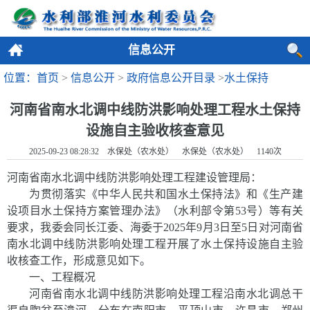
信息公开
位置：首页
>
信息公开
>
政府信息公开目录
>
水土保持
河南省南水北调中线防洪影响处理工程水土保持
设施自主验收核查意见
2025-09-23 08:28:32 水保处（农水处） 水保处（农水处）
1140
次
河南省南水北调中线防洪影响处理工程建设管理局
：
为贯彻落实《中华人民共和国水土保持法》和《生产建
设项目水土保持方案管理办法》（水利部令第
53
号）等有关
要求，我委
会同长江委、海委
于
2025
年
9
月
3
日至
5
日对河南省
南水北调中线防洪影响处理工程
开展了
水土保持设施自主验
收核查
工作
，
形成意见如下。
一、工程概况
河南省南水北调中线防洪影响处理工程沿南水北调总干