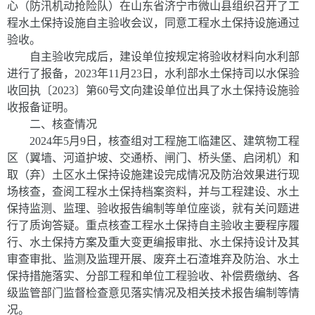
心（防汛机动抢险队）在山东省济宁市微山县组织召开了工
程水土保持设施自主验收会议，同意工程水土保持设施通过
验收。
自主验收完成后，建设单位按规定将验收材料向水利部
进行了报备，
2023
年
11
月
23
日，水利部水土保持司以水保验
收回执〔
2023
〕第
60
号文向建设单位出具了水土保持设施验
收报备证明。
二、核查情况
2024
年
5
月
9
日，核查组对工程施工临建区、建筑物工程
区（翼墙、河道护坡、交通桥、闸门、桥头堡、启闭机）和
取（弃）土区水土保持设施建设完成情况及防治效果进行现
场核查，查阅工程水土保持档案资料，并与工程建设、水土
保持监测、监理、验收报告编制等单位座谈，就有关问题进
行了质询答疑。重点核查工程水土保持自主验收主要程序履
行、水土保持方案及重大变更编报审批、水土保持设计及其
审查审批、监测及监理开展、废弃土石渣堆弃及防治、水土
保持措施落实、分部工程和单位工程验收、补偿费缴纳、各
级监管部门监督检查意见落实情况及相关技术报告编制等情
况。