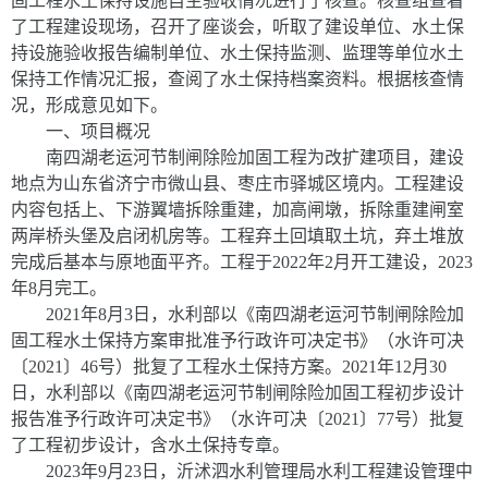
固工程水土保持设施自主验收情况进行了核查。核查组查看
了工程建设现场，召开了座谈会，听取了建设单位、水土保
持设施验收报告编制单位、水土保持监测、监理等单位水土
保持工作情况汇报，查阅了水土保持档案资料。根据核查情
况，形成意见如下。
一、项目概况
南四湖老运河节制闸除险加固工程为改扩建项目，建设
地点为山东省济宁市微山县、枣庄市驿城区境内。工程建设
内容包括上、下游翼墙拆除重建，加高闸墩，拆除重建闸室
两岸桥头堡及启闭机房等。工程弃土回填取土坑，弃土堆放
完成后基本与原地面平齐。工程于
2022
年
2
月开工建设，
2023
年
8
月完工。
2021
年
8
月
3
日，水利部以《南四湖老运河节制闸除险加
固工程水土保持方案审批准予行政许可决定书》（水许可决
〔
2021
〕
46
号）批复了工程水土保持方案。
2021
年
12
月
30
日，水利部以《南四湖老运河节制闸除险加固工程初步设计
报告准予行政许可决定书》（水许可决〔
2021
〕
77
号）批复
了工程初步设计，含水土保持专章。
2023
年
9
月
23
日，沂沭泗水利管理局水利工程建设管理中