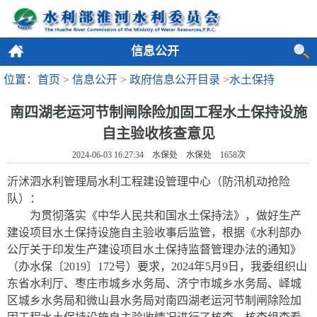
信息公开
位置：首页
>
信息公开
>
政府信息公开目录
>
水土保持
南四湖老运河节制闸除险加固工程水土保持设施
自主验收核查意见
2024-06-03 16:27:34 水保处 水保处
1658
次
沂沭泗水利管理局水利工程建设管理中心（防汛机动抢险
队）：
为贯彻落实《中华人民共和国水土保持法》，做好生产
建设项目水土保持设施自主验收事后监管，根据《水利部办
公厅关于印发生产建设项目水土保持监督管理办法的通知》
（办水保〔
2019
〕
172
号）要求，
2024
年
5
月
9
日，我委组织山
东省水利厅、枣庄市城乡水务局、济宁市城乡水务局、峄城
区城乡水务局和微山县水务局对南四湖老运河节制闸除险加