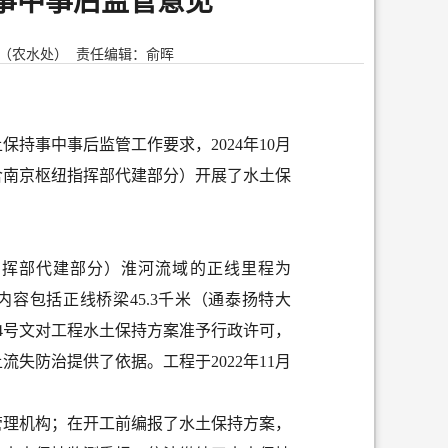
事中事后监管意见
（农水处）
责任编辑：俞晖
土保持
事中事后监管
工作要求，
2024
年
10
月
含南京枢纽指挥部代建部分）
开展了水土保
指挥部代建部分）淮河流域的正线里程为
内容包括正线桥梁
45.3
千米（通泰扬特大
4
号文对工程水土保持方案准予行政许可，
土流失防治提供了依据。
工程于
2022
年
11
月
管理机构；在开工前编报了水土保持方案，