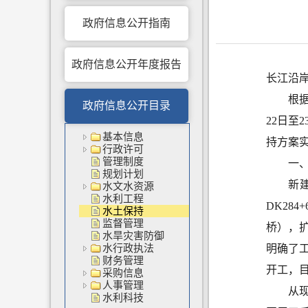
政府信息公开指南
政府信息公开年度报告
长江沿
根
政府信息公开目录
22
日
至
2
基本信息
持
方案
行政许可
管理制度
一
规划计划
新
水文水资源
水利工程
DK284+6
水土保持
监督管理
桥），
水旱灾害防御
水行政执法
明确了
财务管理
开工，
采购信息
人事管理
从
水利科技