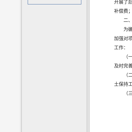
开展了
补偿费
二
为
加强对
工作：
（
及时完
（
土保持
（