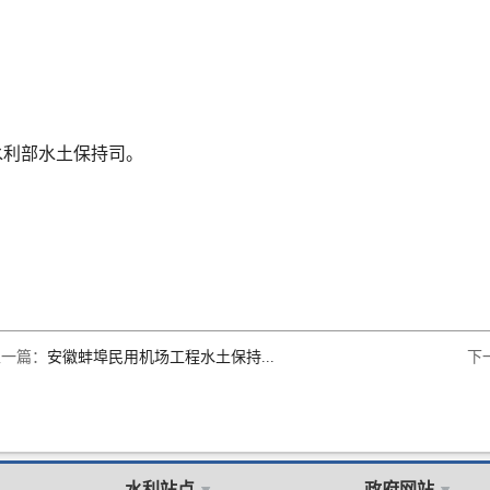
水利部水土保持司。
上一篇：
安徽蚌埠民用机场工程水土保持...
下
水利站点
政府网站