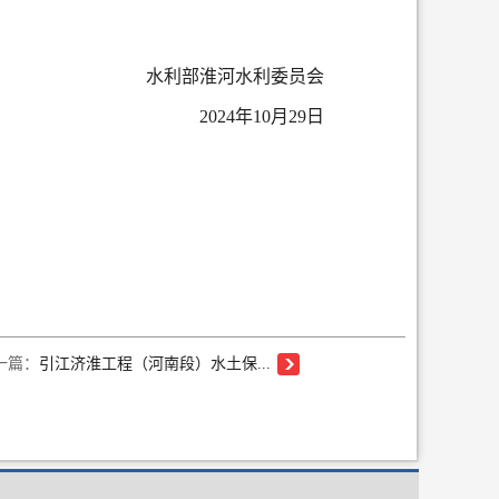
水利部淮河水利委员会
2024年
10
月
29
日
一篇：
引江济淮工程（河南段）水土保...