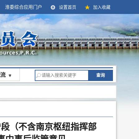
淮委综合应用门户
设置首页
加入收藏
流
查询
宁段（不含南京枢纽指挥部