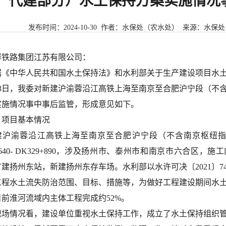
代建部分）水土保持方案实施情况
发布时间：
2024-10-30
作者：水保处（农水处） 来源：
水保处
岸铁路集团江苏有限公司：
据《中华人民共和国水土保持法》和水利部关于生产建设项目水
3
日
，我委
对新建沪渝蓉沿江高铁上海至南京至合肥沪宁段（不
实施情况事中事后监管，
形成意见如下。
、项目基本情况
建沪渝蓉沿江高铁上海至南京至合肥沪宁段（不含南京枢纽
40- DK329+890
，涉及扬州市、泰州市和南京市六合区，施工
扩建扬州东站，新建扬州东存车
场。
水利部以水许可决〔
2021
〕
7
工程水土流失防治范围、目标、措施等，为做好工程建设期间水
目前淮河流域内主体工程完成约
52%
。
现场情况看，建设单位重视水土保持工作，成立了水土保持组织