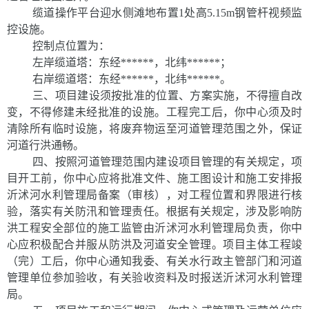
缆道操作平台迎水侧滩地布置
1处高5.15m钢管杆视频监
控设施。
控制点位置为：
左岸缆道塔：东经
*
****
*
，北纬
*
*****
；
右岸缆道塔：东经
*
*****
，北纬
*
*****
。
三、项目建设须按批准的位置、方案实施，不得擅自改
变，不得修建未经批准的设施。工程完工后，你中心须及时
清除所有临时设施，将废弃物运至河道管理范围之外，保证
河道行洪通畅。
四、按照河道管理范围内建设项目管理的有关规定，项
目开工前，你中心应将批准文件、施工图设计和施工安排报
沂沭河水利管理局备案（审核），对工程位置和界限进行核
验，落实有关防汛和管理责任。根据有关规定，涉及影响防
洪工程安全部位的施工监管由沂沭河水利管理局负责，你中
心应积极配合并服从防洪及河道安全管理。项目主体工程竣
（完）工后，你中心通知我委、有关水行政主管部门和河道
管理单位参加验收，有关验收资料及时报送沂沭河水利管理
局。