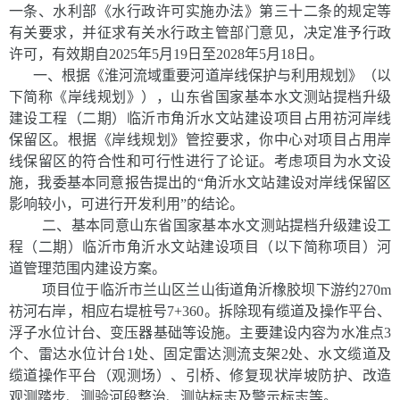
一条、水利部《水行政许可实施办法》第三十二条的规定等
有关要求，并征求有关水行政主管部门意见，决定准予行政
许可，有效期自
2025年
5
月
1
9
日至
2028年
5
月
1
8
日
。
一、根据《淮河流域重要河道岸线保护与利用规划》（以
下简称《岸线规划》），山东省国家基本水文测站提档升级
建设工程（二期）临沂市角沂水文站建设项目占用祊河岸线
保留区。根据《岸线规划》管控要求，你中心对项目占用岸
线保留区的符合性和可行性进行了论证。考虑项目为水文设
施，我委基本同意报告提出的
“角沂水文站建设对岸线保留区
影响较小，可进行开发利用”的结论。
二、基本同意山东省国家基本水文测站提档升级建设工
程（二期）临沂市角沂水文站建设项目（以下简称项目）河
道管理范围内建设方案。
项目位于临沂市兰山区兰山街道角沂橡胶坝下游约
270m
祊河右岸，相应右堤桩号7+360。拆除现有缆道及操作平台、
浮子水位计台、变压器基础等设施。主要建设内容为水准点3
个、雷达水位计台1处、固定雷达测流支架2处、水文缆道及
缆道操作平台（观测场）、引桥、修复现状岸坡防护、改造
观测踏步、测验河段整治、测站标志及警示标志等。