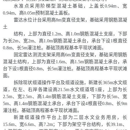
水准点采用阶梯型混凝土基础，上盖长
0.94m、宽
0.94m、高0.05m预制混凝土盖板。
雷达水位计台采用高
8
m变直径支架，
基础采用钢筋混凝
土
结构，
上部为直径
1.2m、高1.0m钢筋混凝土支座，下部
为长2m、宽2m、高1.0m钢筋混凝土承台，承台下设1根直径
0.8m、长5m灌注桩。基础顶高程基本平现状滩面。
固定雷达测流支架采用高
6m变直径支架，基础采用钢筋
混凝土结构，上部为直径1.6m、高1.5m钢筋混凝土承台，承
台下设1根直径0.8m、长5m灌注桩。基础顶高程基本平现状滩
面。
拆除现状缆道操作平台及缆道设施，新建长
365m水文缆
道，在左、右岸各建设高21.5m水文缆道塔1座，上部为长
2.5m、宽2.5m、高1.4m钢筋混凝土支座，下部为长5m、宽
5m、高1.4m钢筋混凝土承台，承台下设4根直径0.8m、长9m
灌注桩。基础顶高程基本平现状滩面。
新建缆道操作平台上部为二层水文业务用房，长
15.6m、宽6.6m、高7.2m；下部为架空平台结构，长39.1m、