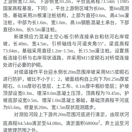
上游侧宽12.3m、下游侧宽10.2m，平台底高程73.54m（1985
国家高程基准，下同），平台上游侧区域为长6m、宽6m观测
场，基础采用26根灌注桩结构，上部为直径0.6m、高4.5m灌
注桩，中部为长1.6m、宽1.6m、高1m钢筋混凝土承台，下部
直径0.8m、长9.5m灌注桩。
新建预应力混凝土空心板引桥连接承台和祊河右岸堤
坡，长
40m、宽4.5m，引桥轴线与河道夹角55°，梁底高程
73.04m，基础采用直径1.2m~1.5m、长15.5m灌注桩。设置搭
板连接引桥与右岸现状道路，并采用M15浆砌石对桥堤连接
处进行必要的护砌。
对缆道操作平台迎水侧长
20m范围岸坡采用M15浆砌石
进行防护，坡比不小于1
：
2，坡面结构自上向下为0.25m厚浆
砌石、0.1m厚砂石垫层、土工布、0.1m厚中粗砂垫层；护坡
顶部设宽0.3m、埋深0.6m混凝土压顶，顶高程为70.45m，护
坡底部设宽0.5m、埋深1.0m混凝土基础，基础顶高程平河底
为65.6m。修复长20m、宽1.5m现状观测踏步。
对测验河段上下游共
20m范围河底进行清淤，由现状河
2
底高程64.54m清淤至64.08m，清淤面积6800m
，弃土运至河
道管理范围之外。