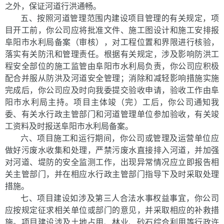
之外，保证河道行洪通畅。
五
、
按
照河道管理范围内建设项目管理的有关规定，项
目开工前，你公司应将批准文件、
施工图设计和施工安排报
阜阳
市水利局
备案（审核），对工程位置和界
限进行核验，
落实有关防汛和管理责任。根据有关规定，涉及影响防洪工
程安全部位的施工监管由
阜阳
市水利局
负责，你公司应积极
配合并服从防洪及河道安全管理；消除和
减轻影响措施实施
完成后，你公司应及时向我委提交验收申请，
验收工作由
阜
阳
市水利局
主持。项目主体竣（完）工后，你公司通知我
委、有关水行政主管部门和河道管理单位参加验收，有关竣
工资料及时报送
阜阳
市水利局
备案。
六
、
项目施工和运行期间，你公司或管理及运营单位应
做好污废水收集和处理，严禁污废水直接排入河道，并加强
对河道、堤防的安全监测工作，出现异常情况应立即报告相
关主管部门，并在相应水行政主管部门指导下及时采取处理
措施。
七
、
项目建设如涉及第三人合法水事权益事宜，你公司
应按规定征求相关单位或部门的意见，并采取相应的补救措
施。项目
建设
涉及土地占用、林业、砂石综合利用等行政许