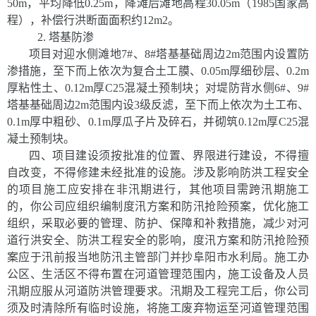
50m，平均降低0.25m
，降滩后滩地高程
30.05m（1985国家高
程）
，
补偿
行洪
断面
面积
约
12
m2
。
2.
塔基防渗
项目对
迎水侧滩地7#、8#塔基基础
周边
2
m范围内
设置
防
渗措施，至下而上依次为
复合土工膜
、
0.05
m厚细砂层
、
0.2
m
厚粘性土
、
0.12
m厚C25混凝土预制块
；对
堤防背水侧6#、9#
塔基基础
周边
2
m范围内
设
3级反滤，至下而上依次为
土工布
、
0.1
m厚中粗砂、
0.1
m厚瓜子片及碎石
，并
砌筑
0.12
m厚C25混
凝土预制块。
四
、
项目
建设须按批准的位置、界限进行建设，不得擅
自改变，不得修建未经批准
的设施。涉及影响防洪工程安全
的项目施工应安排在非汛期进行，其他项目需跨汛期施工
的，你公司应组织编制度汛方案和防汛抢险预案，优化施工
组织，采取必要的管理、防护、保障和补救措施，减少对河
道行洪安全、防洪工程安全的影响，度汛方案和防汛抢险预
案应于汛前报当地防汛主管部门
并抄
阜
阳市
水利局
。施工办
公区、生活区不得布置在河道管理范围内，施工设备及人员
汛期应服从河道防洪管理要求。
汛期及工
程完工后，你公司
须及时清除所有临时设施，将施工废弃物运至河道管理范围