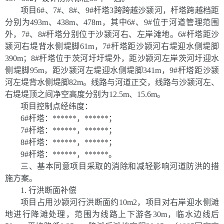
项目
6#、7#、8#、9#
杆塔
3
跨跨越
沙颍
河，杆塔跨越档距
分别为493m、438m、478m
，
其中
6#、9#位于河道管理范围
外，
7#、8#
杆塔
分别位于沙颍河右、左岸滩地
。
6#杆塔距沙
颍河右
堤
背水侧堤脚6
1
m
，
7#杆塔距沙颍河右
堤
迎水侧堤脚
390m
；
8#
杆塔
位于茨河圩圩堤外，距沙颍河左岸茨河圩
迎水
侧
堤脚
95m
，
距沙颍河左
堤
迎水侧堤脚34
1
m
，
9#杆塔距沙颍
河左
堤
背水侧堤脚
82
m。线路与河道正交，线路与
沙颍
河左、
右堤堤顶之间
净空高度分别为
12.5
m
、
15.6
m
。
项目控制点经纬度：
6#
杆塔：
**
****
，
******
；
7#
杆塔：
******
，
******
；
8#
杆塔：
******
，
******
；
9#
杆塔：
******
，
******
。
三
、基
本同意项目采取的消除和减轻影响河道防洪的措
施方案。
1.
行洪断面补偿
项目占用沙颍河行洪断面约
10m2
，项目
对右岸迎水侧滩
地进行降滩处理，
范围为线路
上下游各30m，临水边线后