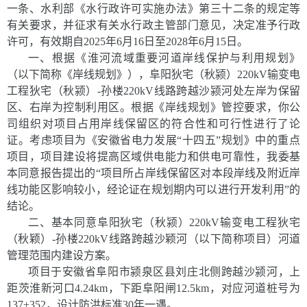
一条、水利部《水行政许可实施办法》第三十二条的规定等
有关要求，并征求有关水行政主管部门意见，决定准予行政
许可，有效期自2025年6月
16
日至2028年6月
15
日。
一、根据《淮河流域重要河道岸线保护与利用规划》
（以下简称《岸线规划》），阜阳狄宅（秋颍）220kV输变电
工程狄宅（秋颍）-孙楼220kV线路跨越
沙颍河
处左岸为保留
区
、
右岸为控制利用区
。根据《岸线规划》管控要求，你公
司组织对项目占用岸线保留区的符合性和可行性进行了论
证。
考虑项目为《安徽省电力发展
“十四五”规划》中的重点
项目，项目建设将提高区域供电能力和供电可靠性，
我委基
本同意报告提出的
“
项目所占岸线保留区对本段岸线及附近岸
线功能区影响较小，经论证在规划期内可以进行开发利用
”
的
结论。
二、
基本同意阜阳狄宅（秋颍）220kV输变电工程狄宅
（秋颖）
-
孙楼220kV线路跨越沙颖河（以下简称项目）河道
管理范围内建设方案。
项目于
安徽
省
阜阳市颍泉区
县刘庄北侧跨越
沙
颍河，上
距茨淮新河口4.24km，下距阜阳闸12.5km，对应河道桩号为
137+352
，
设计防洪标准
30
年一遇
。