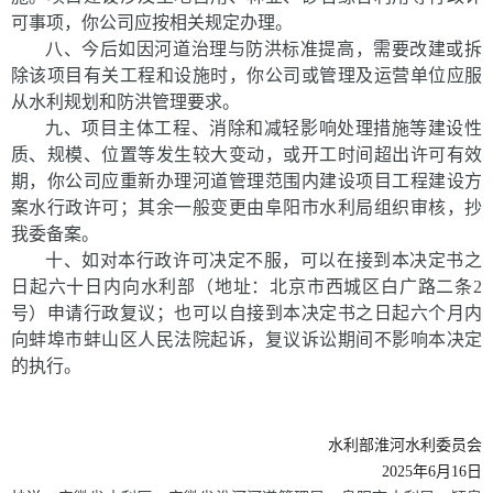
可事项，你公司应按相关规定办理。
八
、今后如因河道治理与防洪标准提高，需要改建或拆
除该项目有关工程和设施时，你公司或管理及运营单位应服
从水利规划和防洪管理要求。
九
、
项
目主体工程、消除和减轻影响处理措施等建设性
质、规模、位置等发生较大变动，或开工时间超出许可有效
期，你公司应重新办理河道管理范围内建设项目工程建设方
案水行政许可
；
其余一般变更由
阜阳
市水利局
组织审核，抄
我委备案。
十
、如对本行政许可决定不服，可以在接到本决定书之
日起六十日内向水利部（地址
：
北京市西城区白广路二条2
号）申请行政复议；也可以自接到本决定书之日起六个月内
向蚌埠市蚌山区人民法院起诉，复议诉讼期间不影响本决定
的执行。
水利部淮河水利委员会
2025年
6
月
16
日