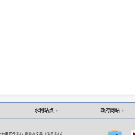
水利站点
政府网站
委治淮宣传中心 淮委水文局（信息中心）