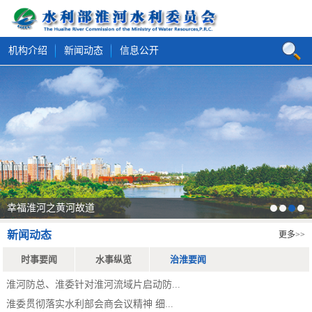
机构介绍
新闻动态
信息公开
幸福淮河之黄河故道
1
2
3
4
新闻动态
更多>>
时事要闻
水事纵览
治淮要闻
淮河防总、淮委针对淮河流域片启动防...
淮委贯彻落实水利部会商会议精神 细...