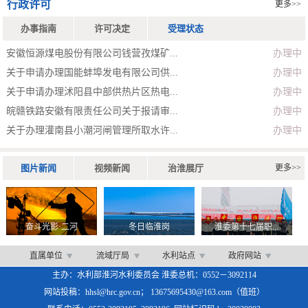
行政许可
更多>>
办事指南
许可决定
受理状态
安徽恒源煤电股份有限公司钱营孜煤矿...
办理中
关于申请办理国能蚌埠发电有限公司供...
办理中
关于申请办理沭阳县中部供热片区热电...
办理中
皖赣铁路安徽有限责任公司关于报请审...
办理中
关于办理灌南县小潮河闸管理所取水许...
办理中
图片新闻
视频新闻
治淮展厅
更多>>
奋斗光影·二河
冬日临淮岗
淮委第十七届职...
直属单位
流域厅局
水利站点
政府网站
主办：水利部淮河水利委员会 淮委总机：0552－3092114
网站投稿：hhsl@hrc.gov.cn； 13675695430@163.com（值班）