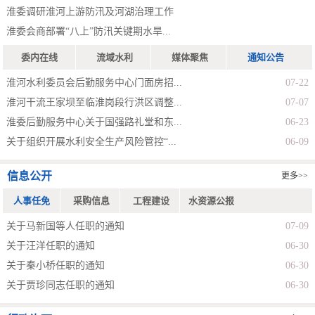
淮委调研淮河上游防汛及河湖治理工作
淮委会商部署“八上”防汛关键期水旱...
委内在线
流域水利
媒体聚焦
通知公告
淮河水利委员会后勤服务中心门面房招...
07-22
淮河干流王家坝至临淮岗段行洪区调整...
07-07
淮委后勤服务中心关于国强路礼堂和东...
06-23
关于组织开展水利安全生产风险管控“...
06-09
信息公开
更多>>
人事任免
采购信息
工程建设
水资源公报
关于马新国等人任职的通知
07-09
关于汪洋任职的通知
06-30
关于秦小桥任职的通知
06-30
关于贾珍同志任职的通知
06-30