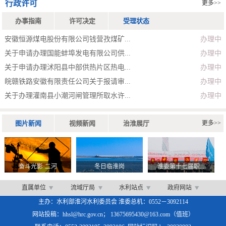
行政许可
更多>>
办事指南
许可决定
受理状态
安徽恒源煤电股份有限公司钱营孜煤矿...
办理中
关于申请办理国能蚌埠发电有限公司供...
办理中
关于申请办理沭阳县中部供热片区热电...
办理中
皖赣铁路安徽有限责任公司关于报请审...
办理中
关于办理灌南县小潮河闸管理所取水许...
办理中
图片新闻
视频新闻
治淮展厅
更多>>
奋斗光影·二河
冬日临淮岗
淮委第十七届职...
直属单位
流域厅局
水利站点
政府网站
主办：水利部淮河水利委员会 淮委总机：0552－3092114
网站投稿：hhsl@hrc.gov.cn； 13675695430@163.com（值班）