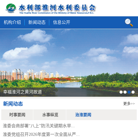
机构介绍
新闻动态
信息公开
幸福淮河之黄河故道
1
2
3
4
新闻动态
更多>>
时事要闻
水事纵览
治淮要闻
淮委会商部署“八上”防汛关键期水旱...
淮委党组召开2026年度第一次全面从严...